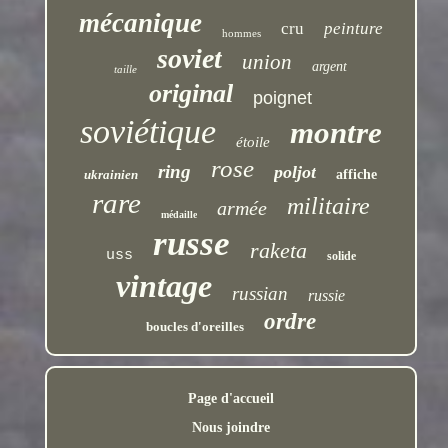
mécanique
cru
peinture
hommes
soviet
union
argent
taille
original
poignet
soviétique
montre
étoile
rose
ring
poljot
ukrainien
affiche
rare
militaire
armée
médaille
russe
raketa
uss
solide
vintage
russian
russie
ordre
boucles d'oreilles
Page d'accueil
Nous joindre