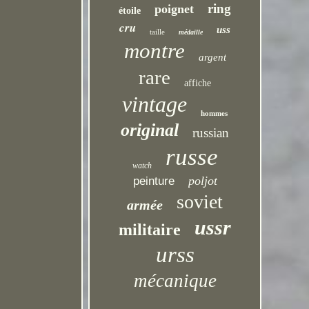
ring
poignet
étoile
cru
uss
taille
médaille
montre
argent
rare
affiche
vintage
hommes
original
russian
russe
watch
poljot
peinture
soviet
armée
ussr
militaire
urss
mécanique