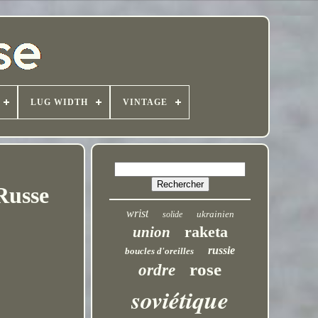
LUG WIDTH
VINTAGE
Russe
wrist
ukrainien
solide
raketa
union
russie
boucles d'oreilles
rose
ordre
soviétique