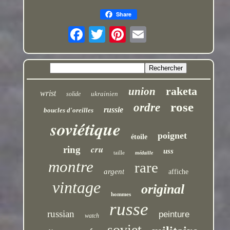
Share
raketa
union
wrist
ukrainien
solide
rose
ordre
russie
boucles d'oreilles
soviétique
poignet
étoile
cru
ring
uss
taille
médaille
montre
rare
argent
affiche
vintage
original
hommes
russe
russian
peinture
watch
soviet