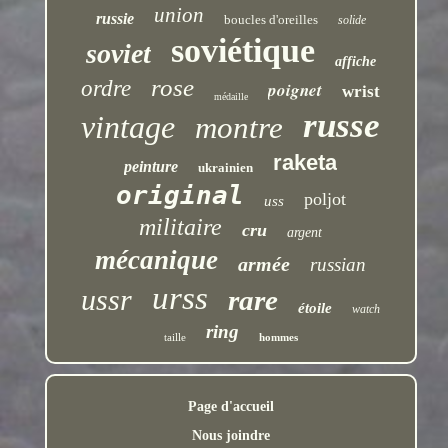
union
russie
boucles d'oreilles
solide
soviétique
soviet
affiche
rose
ordre
poignet
wrist
médaille
russe
vintage
montre
raketa
peinture
ukrainien
original
poljot
uss
militaire
cru
argent
mécanique
armée
russian
urss
ussr
rare
étoile
watch
ring
taille
hommes
Page d'accueil
Nous joindre