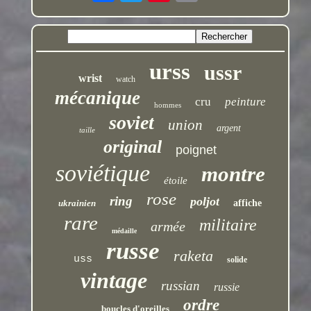
urss
ussr
wrist
watch
mécanique
cru
peinture
hommes
soviet
union
argent
taille
original
poignet
soviétique
montre
étoile
rose
ring
poljot
ukrainien
affiche
rare
militaire
armée
médaille
russe
raketa
uss
solide
vintage
russian
russie
ordre
boucles d'oreilles