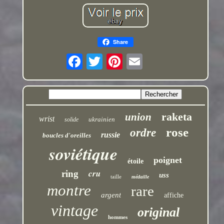
Share
raketa
union
wrist
ukrainien
solide
rose
ordre
russie
boucles d'oreilles
soviétique
poignet
étoile
cru
ring
uss
taille
médaille
montre
rare
argent
affiche
vintage
original
hommes