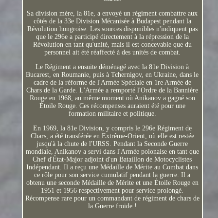
Sa division mère, la 81e, a envoyé un régiment combattre aux
côtés de la 33e Division Mécanisée à Budapest pendant la
Révolution hongroise. Les sources disponibles n'indiquent pas
que le 296e a participé directement à la répression de la
Révolution en tant qu'unité, mais il est concevable que du
personnel ait été réaffecté à des unités de combat.
Le Régiment a ensuite déménagé avec la 81e Division à
Bucarest, en Roumanie, puis à Tchernigov, en Ukraine, dans le
cadre de la réforme de l'Armée Spéciale en 1re Armée de
Chars de la Garde. L'Armée a remporté l'Ordre de la Bannière
Rouge en 1968, au même moment où Anikanov a gagné son
Étoile Rouge. Ces récompenses auraient été pour une
formation militaire et politique.
En 1969, la 81e Division, y compris le 296e Régiment de
Chars, a été transférée en Extrême-Orient, où elle est restée
jusqu'à la chute de l'URSS. Pendant la Seconde Guerre
mondiale, Anikanov a servi dans l'Armée polonaise en tant que
Chef d'État-Major adjoint d'un Bataillon de Motocyclistes
Indépendant. Il a reçu une Médaille de Mérite au Combat dans
ce rôle pour son service cumulatif pendant la guerre. Il a
obtenu une seconde Médaille de Mérite et une Étoile Rouge en
1951 et 1956 respectivement pour service prolongé.
Récompense rare pour un commandant de régiment de chars de
la Guerre froide !