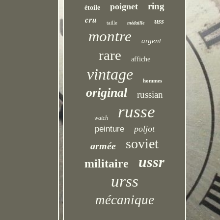
ring
poignet
étoile
cru
uss
taille
médaille
montre
argent
rare
affiche
vintage
hommes
original
russian
russe
watch
poljot
peinture
soviet
armée
ussr
militaire
urss
mécanique