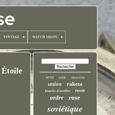
VINTAGE
WATCH SHAPE
 Étoile
wrist
ukrainien
solide
raketa
union
russie
boucles d'oreilles
rose
ordre
soviétique