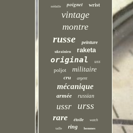
poignet
wrist
médaille
vintage
montre
russe
peinture
raketa
ukrainien
original
uss
militaire
poljot
cru
argent
mécanique
armée
russian
urss
ussr
rare
étoile
watch
ring
taille
hommes