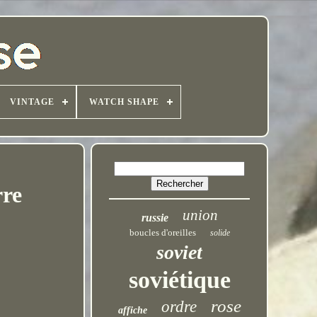
VINTAGE
WATCH SHAPE
rre
union
russie
boucles d'oreilles
solide
soviet
soviétique
rose
ordre
affiche