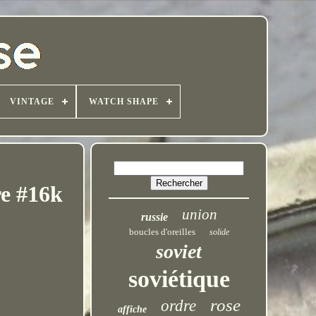
VINTAGE
WATCH SHAPE
re #16k
union
russie
boucles d'oreilles
solide
soviet
soviétique
rose
ordre
affiche