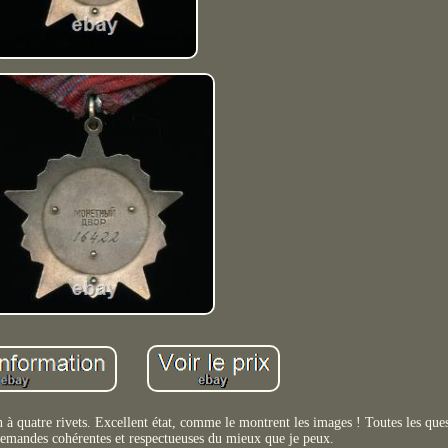
à quatre rivets. Excellent état, comme le montrent les images ! Toutes les ques
 demandes cohérentes et respectueuses du mieux que je peux.