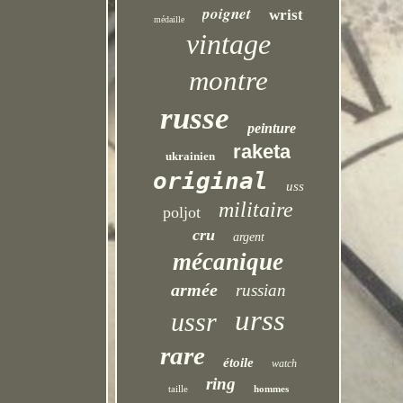
poignet
wrist
médaille
vintage
montre
russe
peinture
raketa
ukrainien
original
uss
militaire
poljot
cru
argent
mécanique
armée
russian
urss
ussr
rare
étoile
watch
ring
taille
hommes