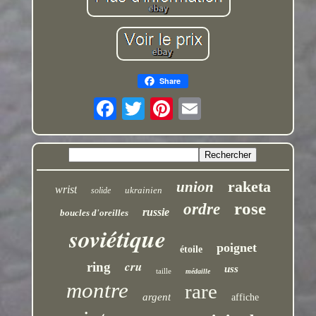
Share
raketa
union
wrist
ukrainien
solide
rose
ordre
russie
boucles d'oreilles
soviétique
poignet
étoile
cru
ring
uss
taille
médaille
montre
rare
argent
affiche