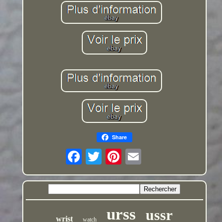
Share
urss
ussr
wrist
watch