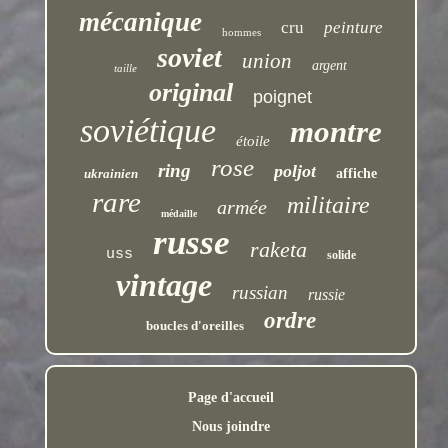
mécanique
cru
peinture
hommes
soviet
union
argent
taille
original
poignet
soviétique
montre
étoile
rose
ring
poljot
ukrainien
affiche
rare
militaire
armée
médaille
russe
raketa
uss
solide
vintage
russian
russie
ordre
boucles d'oreilles
Page d'accueil
Nous joindre