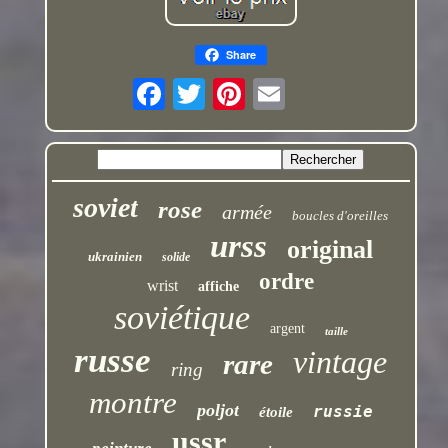
Share
soviet
rose
armée
boucles d'oreilles
urss
original
ukrainien
solide
ordre
wrist
affiche
soviétique
argent
taille
russe
vintage
rare
ring
montre
poljot
russie
étoile
ussr