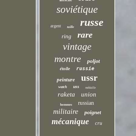
soviétique
russe
argent
taille
rare
ring
vintage
montre
poljot
russie
étoile
ussr
peinture
uss
watch
médaille
raketa
union
russian
hommes
militaire
poignet
mécanique
cru