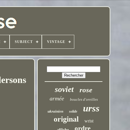
H
SUBJECT
VINTAGE
dersons
soviet
rose
armée
boucles d'oreilles
urss
ukrainien
solide
original
wrist
ordre
affiche