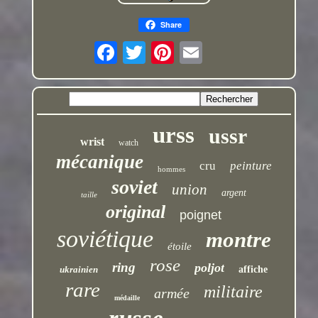
Share
urss
ussr
wrist
watch
mécanique
cru
peinture
hommes
soviet
union
argent
taille
original
poignet
soviétique
montre
étoile
rose
ring
poljot
ukrainien
affiche
rare
militaire
armée
médaille