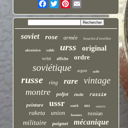
soviet
rose
armée
boucles d'oreilles
urss
original
ukrainien
solide
ordre
wrist
affiche
soviétique
argent
taille
russe
vintage
rare
ring
montre
poljot
russie
étoile
ussr
peinture
uss
watch
médaille
raketa
union
russian
hommes
mécanique
militaire
poignet