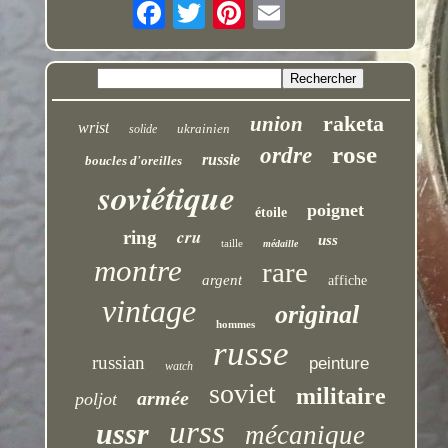
raketa
union
wrist
ukrainien
solide
rose
ordre
russie
boucles d'oreilles
soviétique
poignet
étoile
cru
ring
uss
taille
médaille
montre
rare
argent
affiche
vintage
original
hommes
russe
russian
peinture
watch
soviet
militaire
armée
poljot
urss
ussr
mécanique