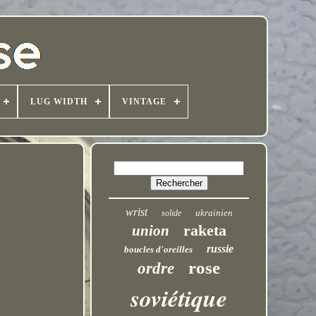
LUG WIDTH
VINTAGE
wrist
ukrainien
solide
raketa
union
russie
boucles d'oreilles
rose
ordre
soviétique