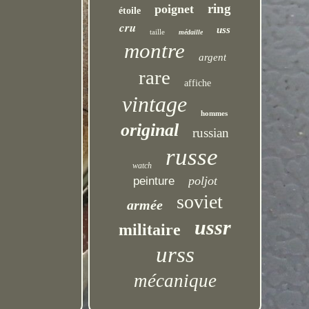
ring
poignet
étoile
cru
uss
taille
médaille
montre
argent
rare
affiche
vintage
hommes
original
russian
russe
watch
poljot
peinture
soviet
armée
ussr
militaire
urss
mécanique