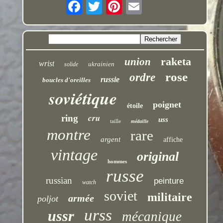
raketa
union
wrist
ukrainien
solide
rose
ordre
russie
boucles d'oreilles
soviétique
poignet
étoile
cru
ring
uss
taille
médaille
montre
rare
argent
affiche
vintage
original
hommes
russe
russian
peinture
watch
soviet
militaire
armée
poljot
urss
ussr
mécanique