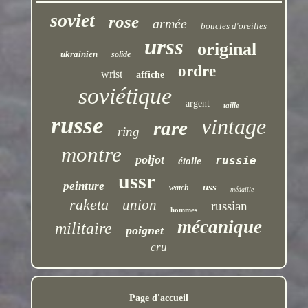
soviet
rose
armée
boucles d'oreilles
urss
original
ukrainien
solide
ordre
wrist
affiche
soviétique
argent
taille
russe
vintage
rare
ring
montre
poljot
russie
étoile
ussr
peinture
uss
watch
médaille
raketa
union
russian
hommes
mécanique
militaire
poignet
cru
Page d'accueil