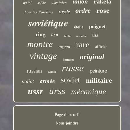
raketa
union
wrist
ukrainien
solide
rose
ordre
russie
boucles d'oreilles
soviétique
poignet
étoile
cru
ring
uss
taille
médaille
montre
rare
argent
affiche
vintage
original
hommes
russe
russian
peinture
watch
soviet
militaire
armée
poljot
urss
ussr
mécanique
Page d'accueil
Nous joindre