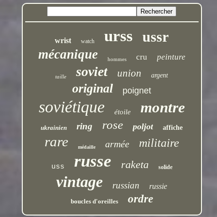
urss
ussr
wrist
watch
mécanique
cru
peinture
hommes
soviet
union
argent
taille
original
poignet
soviétique
montre
étoile
rose
ring
poljot
ukrainien
affiche
rare
militaire
armée
médaille
russe
raketa
uss
solide
vintage
russian
russie
ordre
boucles d'oreilles