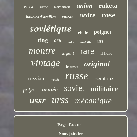
raketa
union
wrist
ukrainien
solide
rose
ordre
russie
boucles d'oreilles
soviétique
poignet
étoile
cru
ring
uss
taille
médaille
montre
rare
argent
affiche
vintage
original
hommes
russe
russian
peinture
watch
soviet
militaire
armée
poljot
urss
ussr
mécanique
Page d'accueil
Nous joindre