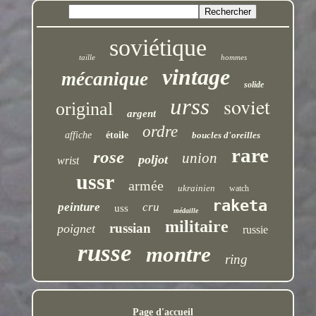
soviétique
taille
hommes
vintage
mécanique
solide
soviet
urss
original
argent
ordre
affiche
étoile
boucles d'oreilles
rare
rose
union
poljot
wrist
ussr
armée
ukrainien
watch
raketa
peinture
cru
uss
médaille
militaire
russian
poignet
russie
russe
montre
ring
Page d'accueil