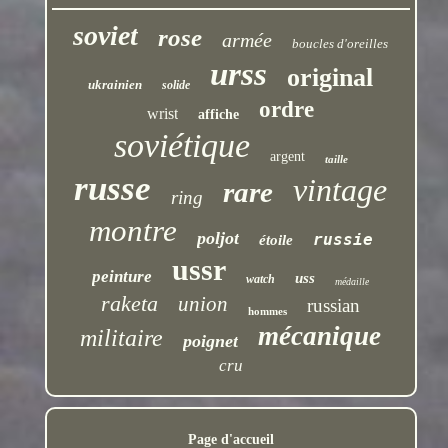
soviet
rose
armée
boucles d'oreilles
urss
original
ukrainien
solide
ordre
wrist
affiche
soviétique
argent
taille
russe
vintage
rare
ring
montre
poljot
russie
étoile
ussr
peinture
uss
watch
médaille
raketa
union
russian
hommes
mécanique
militaire
poignet
cru
Page d'accueil