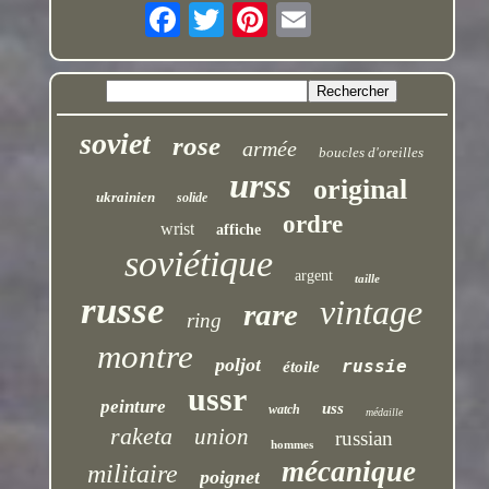
soviet
rose
armée
boucles d'oreilles
urss
original
ukrainien
solide
ordre
wrist
affiche
soviétique
argent
taille
russe
vintage
rare
ring
montre
poljot
russie
étoile
ussr
peinture
uss
watch
médaille
raketa
union
russian
hommes
mécanique
militaire
poignet