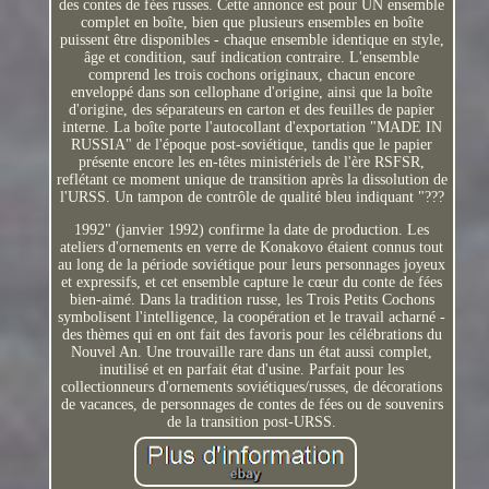
des contes de fées russes. Cette annonce est pour UN ensemble
complet en boîte, bien que plusieurs ensembles en boîte
puissent être disponibles - chaque ensemble identique en style,
âge et condition, sauf indication contraire. L'ensemble
comprend les trois cochons originaux, chacun encore
enveloppé dans son cellophane d'origine, ainsi que la boîte
d'origine, des séparateurs en carton et des feuilles de papier
interne. La boîte porte l'autocollant d'exportation "MADE IN
RUSSIA" de l'époque post-soviétique, tandis que le papier
présente encore les en-têtes ministériels de l'ère RSFSR,
reflétant ce moment unique de transition après la dissolution de
l'URSS. Un tampon de contrôle de qualité bleu indiquant "???
1992" (janvier 1992) confirme la date de production. Les
ateliers d'ornements en verre de Konakovo étaient connus tout
au long de la période soviétique pour leurs personnages joyeux
et expressifs, et cet ensemble capture le cœur du conte de fées
bien-aimé. Dans la tradition russe, les Trois Petits Cochons
symbolisent l'intelligence, la coopération et le travail acharné -
des thèmes qui en ont fait des favoris pour les célébrations du
Nouvel An. Une trouvaille rare dans un état aussi complet,
inutilisé et en parfait état d'usine. Parfait pour les
collectionneurs d'ornements soviétiques/russes, de décorations
de vacances, de personnages de contes de fées ou de souvenirs
de la transition post-URSS.