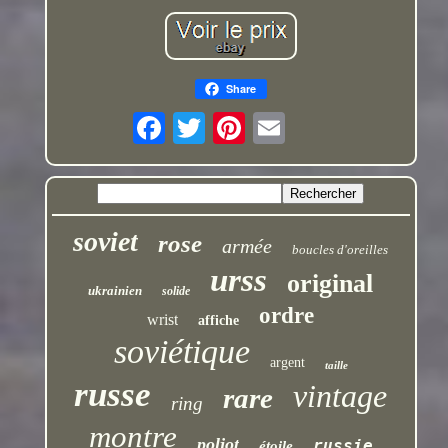
Share
soviet
rose
armée
boucles d'oreilles
urss
original
ukrainien
solide
ordre
wrist
affiche
soviétique
argent
taille
russe
vintage
rare
ring
montre
poljot
russie
étoile