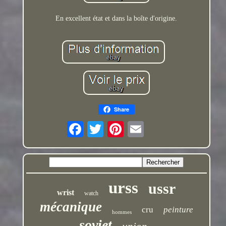
En excellent état et dans la boîte d'origine.
Share
urss
ussr
wrist
watch
mécanique
cru
peinture
hommes
soviet