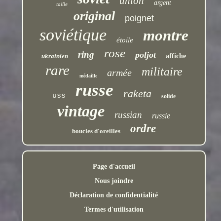
union
argent
taille
original
poignet
soviétique
montre
étoile
rose
ring
poljot
ukrainien
affiche
rare
militaire
armée
médaille
russe
raketa
uss
solide
vintage
russian
russie
ordre
boucles d'oreilles
Page d'accueil
Nous joindre
Déclaration de confidentialité
Termes d'utilisation