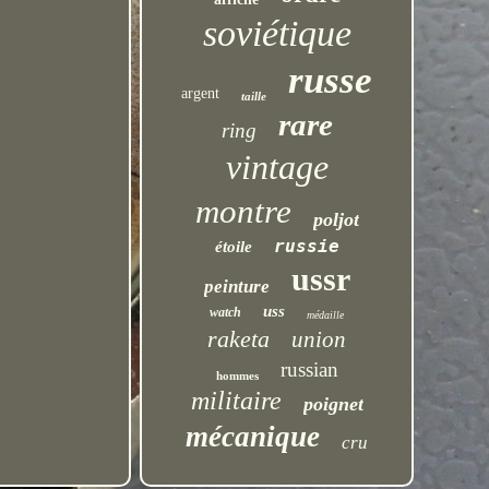
soviétique
russe
argent
taille
rare
ring
vintage
montre
poljot
russie
étoile
ussr
peinture
uss
watch
médaille
raketa
union
russian
hommes
militaire
poignet
mécanique
cru