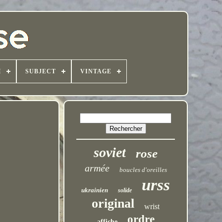
H
SUBJECT
VINTAGE
soviet
rose
armée
boucles d'oreilles
urss
ukrainien
solide
original
wrist
ordre
affiche