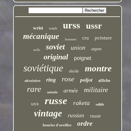
urss
ussr
wrist
watch
mécanique
cru
peinture
hommes
soviet
union
argent
taille
original
poignet
soviétique
montre
étoile
rose
ring
poljot
ukrainien
affiche
rare
militaire
armée
médaille
russe
raketa
uss
solide
vintage
russian
russie
ordre
boucles d'oreilles