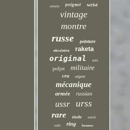
poignet
wrist
médaille
vintage
montre
russe
peinture
raketa
ukrainien
original
uss
militaire
poljot
cru
argent
mécanique
armée
russian
urss
ussr
rare
étoile
watch
ring
taille
hommes