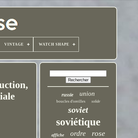
VINTAGE
WATCH SHAPE
uction,
union
iale
russie
boucles d'oreilles
solide
soviet
soviétique
rose
ordre
affiche