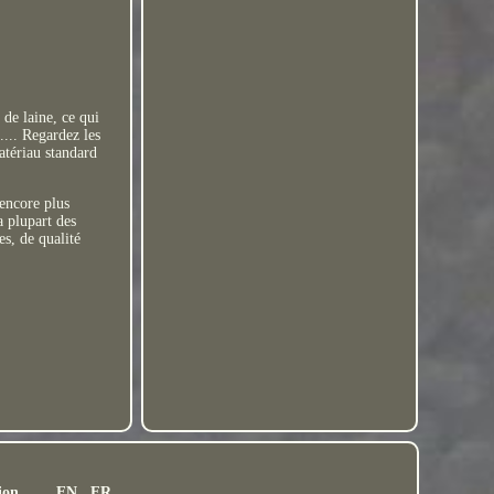
de laine, ce qui
.... Regardez les
matériau standard
 encore plus
a plupart des
s, de qualité
ion
EN
FR