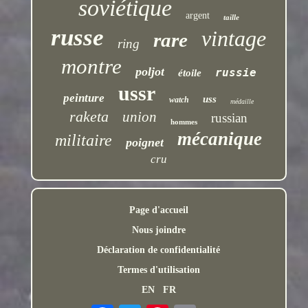
soviétique
argent
taille
russe
vintage
rare
ring
montre
poljot
russie
étoile
ussr
peinture
uss
watch
médaille
raketa
union
russian
hommes
mécanique
militaire
poignet
cru
Page d'accueil
Nous joindre
Déclaration de confidentialité
Termes d'utilisation
EN
FR