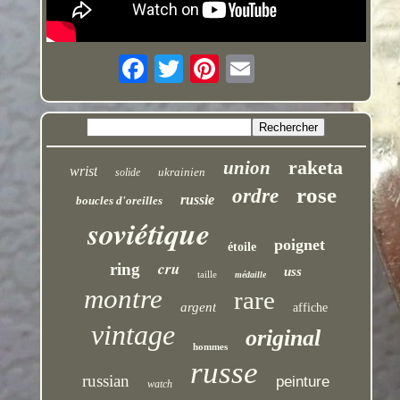
raketa
union
wrist
ukrainien
solide
rose
ordre
russie
boucles d'oreilles
soviétique
poignet
étoile
cru
ring
uss
taille
médaille
montre
rare
argent
affiche
vintage
original
hommes
russe
russian
peinture
watch