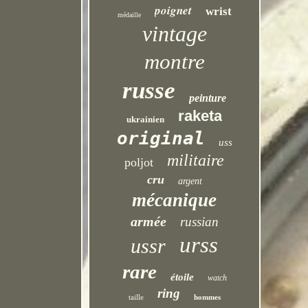
poignet
wrist
médaille
vintage
montre
russe
peinture
raketa
ukrainien
original
uss
militaire
poljot
cru
argent
mécanique
armée
russian
urss
ussr
rare
étoile
watch
ring
taille
hommes