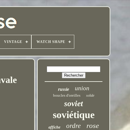
VINTAGE
WATCH SHAPE
avale
union
russie
boucles d'oreilles
solide
soviet
soviétique
rose
ordre
affiche