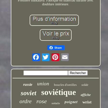
Première Baïkalava. Fabriqué en matériau durable avec
doublure intérieure.
Share
union
russie
boucles d'oreilles
solide
soviétique
soviet
affiche
rose
ordre
poignet
wrist
médaille