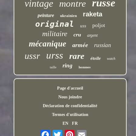
russe
vintage
montre
raketa
peinture
ukrainien
original
poljot
uss
militaire
cru
argent
mécanique
armée
russian
urss
ussr
rare
étoile
watch
ring
taille
hommes
Page d'accueil
Nous joindre
Déclaration de confidentialité
Termes d'utilisation
EN
FR