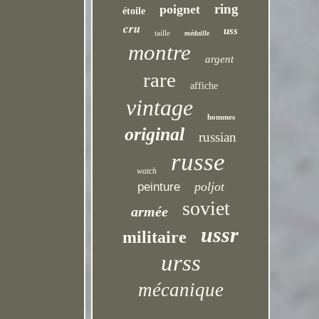
ring
poignet
étoile
cru
uss
taille
médaille
montre
argent
rare
affiche
vintage
hommes
original
russian
russe
watch
poljot
peinture
soviet
armée
ussr
militaire
urss
mécanique