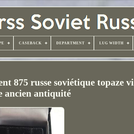
PE
CASEBACK
DEPARTMENT
LUG WIDTH
gent 875 russe soviétique topaze v
e ancien antiquité