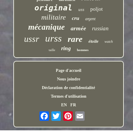
original
poljot
uss
militaire
cru
argent
mécanique
armée
russian
urss
ussr
rare
étoile
watch
ring
taille
hommes
Page d'accueil
Nous joindre
Déclaration de confidentialité
Termes d'utilisation
EN
FR