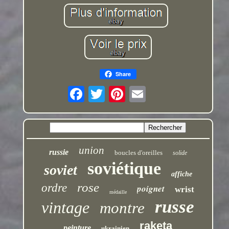
Share
union
russie
boucles d'oreilles
solide
soviétique
soviet
affiche
rose
ordre
poignet
wrist
médaille
russe
vintage
montre
raketa
peinture
ukrainien