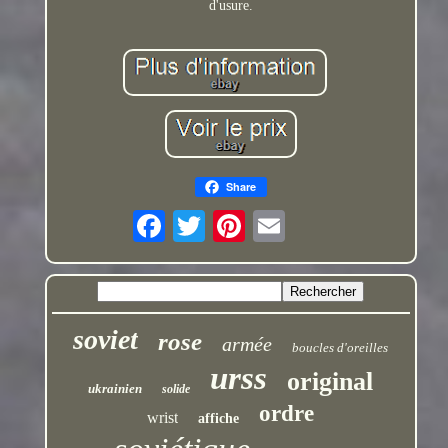
d'usure.
Share
soviet
rose
armée
boucles d'oreilles
urss
original
ukrainien
solide
ordre
wrist
affiche