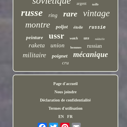
soviétique
argent
taille
russe
vintage
rare
ring
montre
poljot
russie
étoile
ussr
peinture
uss
watch
médaille
raketa
union
russian
hommes
mécanique
militaire
poignet
cru
Page d'accueil
Nous joindre
Déclaration de confidentialité
Termes d'utilisation
EN
FR