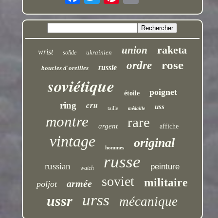
raketa
union
wrist
ukrainien
solide
rose
ordre
russie
boucles d'oreilles
soviétique
poignet
étoile
cru
ring
uss
taille
médaille
montre
rare
argent
affiche
vintage
original
hommes
russe
russian
peinture
watch
soviet
militaire
armée
poljot
urss
ussr
mécanique