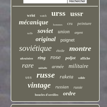
urss
ussr
wrist
watch
mécanique
cru
peinture
hommes
soviet
union
argent
taille
original
poignet
soviétique
montre
étoile
rose
ring
poljot
ukrainien
affiche
rare
militaire
armée
médaille
russe
raketa
uss
solide
vintage
russian
russie
ordre
boucles d'oreilles