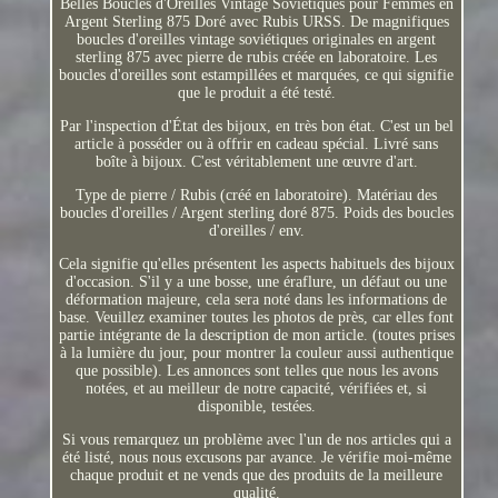
Belles Boucles d'Oreilles Vintage Soviétiques pour Femmes en
Argent Sterling 875 Doré avec Rubis URSS. De magnifiques
boucles d'oreilles vintage soviétiques originales en argent
sterling 875 avec pierre de rubis créée en laboratoire. Les
boucles d'oreilles sont estampillées et marquées, ce qui signifie
que le produit a été testé.
Par l'inspection d'État des bijoux, en très bon état. C'est un bel
article à posséder ou à offrir en cadeau spécial. Livré sans
boîte à bijoux. C'est véritablement une œuvre d'art.
Type de pierre / Rubis (créé en laboratoire). Matériau des
boucles d'oreilles / Argent sterling doré 875. Poids des boucles
d'oreilles / env.
Cela signifie qu'elles présentent les aspects habituels des bijoux
d'occasion. S'il y a une bosse, une éraflure, un défaut ou une
déformation majeure, cela sera noté dans les informations de
base. Veuillez examiner toutes les photos de près, car elles font
partie intégrante de la description de mon article. (toutes prises
à la lumière du jour, pour montrer la couleur aussi authentique
que possible). Les annonces sont telles que nous les avons
notées, et au meilleur de notre capacité, vérifiées et, si
disponible, testées.
Si vous remarquez un problème avec l'un de nos articles qui a
été listé, nous nous excusons par avance. Je vérifie moi-même
chaque produit et ne vends que des produits de la meilleure
qualité.