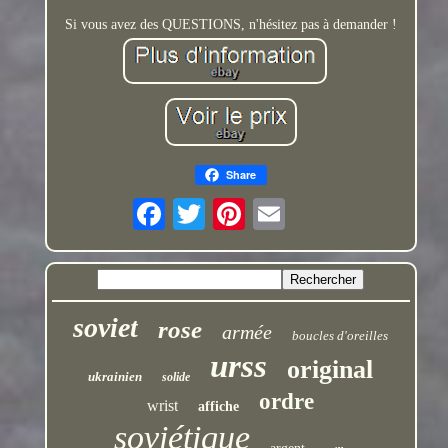
Si vous avez des QUESTIONS, n'hésitez pas à demander !
Share
soviet
rose
armée
boucles d'oreilles
urss
original
ukrainien
solide
ordre
wrist
affiche
soviétique