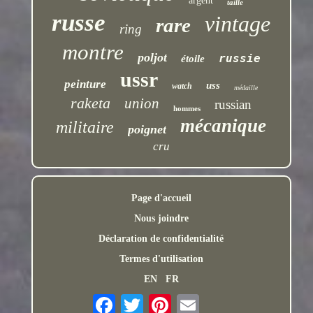
argent
taille
russe
vintage
rare
ring
montre
poljot
russie
étoile
ussr
peinture
uss
watch
médaille
raketa
union
russian
hommes
mécanique
militaire
poignet
cru
Page d'accueil
Nous joindre
Déclaration de confidentialité
Termes d'utilisation
EN
FR