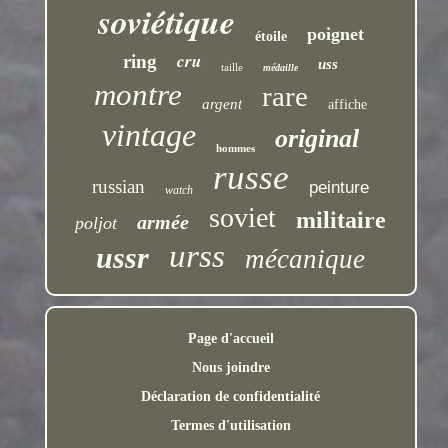
soviétique
poignet
étoile
cru
ring
uss
taille
médaille
montre
rare
argent
affiche
vintage
original
hommes
russe
russian
peinture
watch
soviet
militaire
armée
poljot
urss
ussr
mécanique
Page d'accueil
Nous joindre
Déclaration de confidentialité
Termes d'utilisation