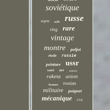
soviétique
russe
argent
taille
rare
ring
vintage
montre
poljot
russie
étoile
ussr
peinture
uss
watch
médaille
raketa
union
russian
hommes
militaire
poignet
mécanique
cru