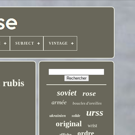
H
SUBJECT
VINTAGE
 rubis
soviet
rose
armée
boucles d'oreilles
urss
ukrainien
solide
original
wrist
ordre
affiche