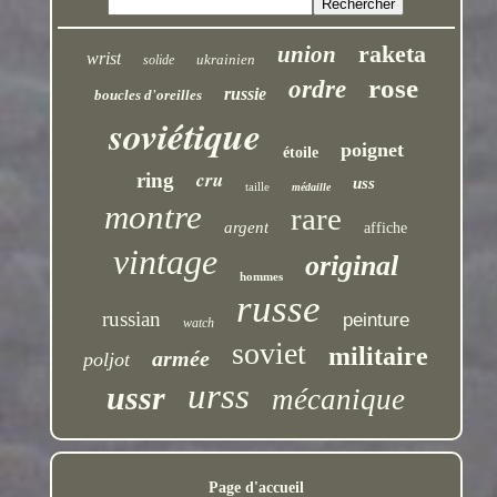
raketa
union
wrist
ukrainien
solide
rose
ordre
russie
boucles d'oreilles
soviétique
poignet
étoile
cru
ring
uss
taille
médaille
montre
rare
argent
affiche
vintage
original
hommes
russe
russian
peinture
watch
soviet
militaire
armée
poljot
urss
ussr
mécanique
Page d'accueil