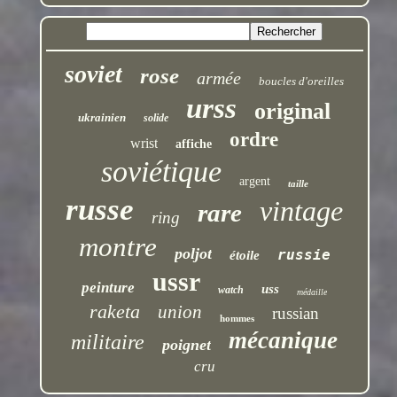
soviet
rose
armée
boucles d'oreilles
urss
original
ukrainien
solide
ordre
wrist
affiche
soviétique
argent
taille
russe
vintage
rare
ring
montre
poljot
russie
étoile
ussr
peinture
uss
watch
médaille
raketa
union
russian
hommes
mécanique
militaire
poignet
cru