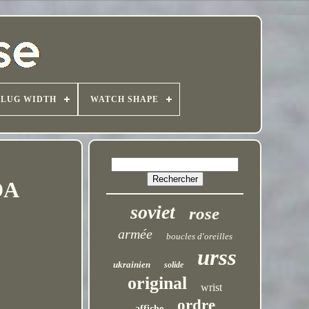
LUG WIDTH
WATCH SHAPE
DA
soviet
rose
armée
boucles d'oreilles
urss
ukrainien
solide
original
wrist
ordre
affiche