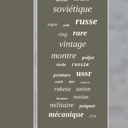
soviétique
russe
argent
taille
rare
ring
vintage
montre
poljot
russie
étoile
ussr
peinture
uss
watch
médaille
raketa
union
russian
hommes
militaire
poignet
mécanique
cru