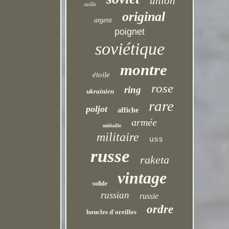
union
taille
original
argent
poignet
soviétique
montre
étoile
rose
ring
ukrainien
rare
poljot
affiche
armée
médaille
militaire
uss
russe
raketa
vintage
solide
russian
russie
ordre
boucles d'oreilles