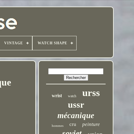
VINTAGE
WATCH SHAPE
que
urss
wrist
watch
ussr
mécanique
cru
peinture
hommes
soviet